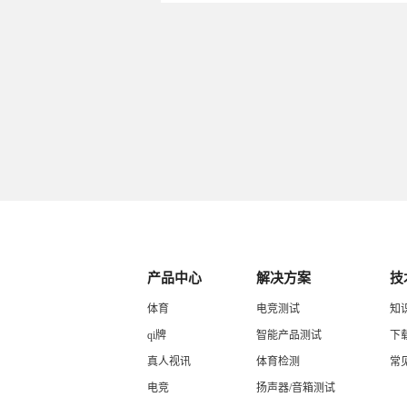
产品中心
解决方案
技
体育
电竞测试
知
qi牌
智能产品测试
下
真人视讯
体育检测
常
电竞
扬声器/音箱测试