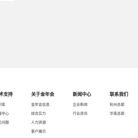
术支持
关于金年会
新闻中心
联系我们
识库
金年会信息
企业新闻
杭州总部
载中心
综合实力
行业资讯
华南总部
见问题
人力资源
客户展示