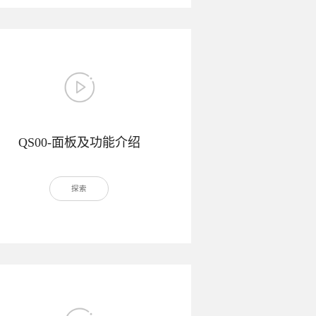
QS00-面板及功能介绍
探索