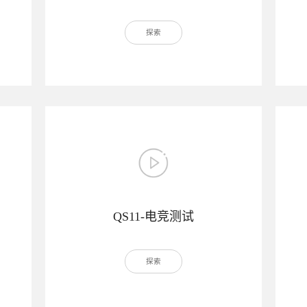
探索
QS11-电竞测试
探索