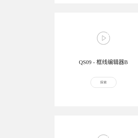
QS09 - 框线编辑器B
探索