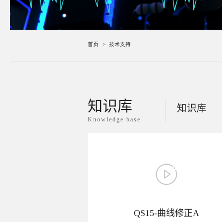
首页
>
技术支持
知识库
知识库
Knowledge base
QS15-曲线修正A