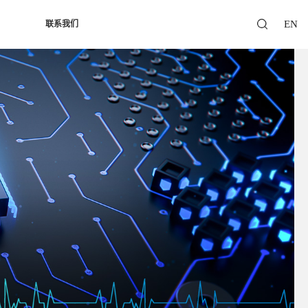
EN
联系我们