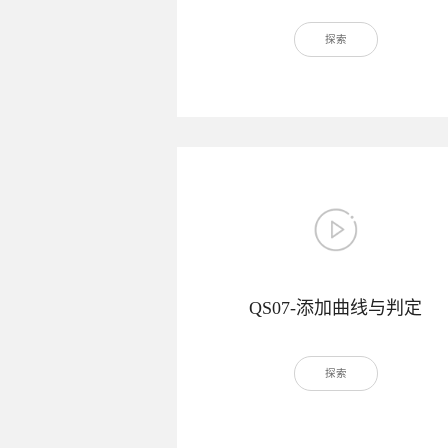
探索
QS07-添加曲线与判定
探索