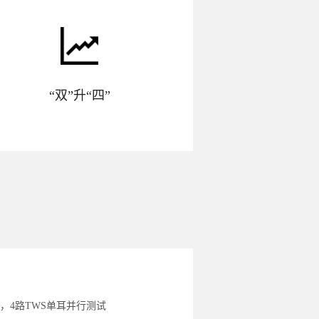
“双”升“四”
试仪，4路TWS单耳并行测试