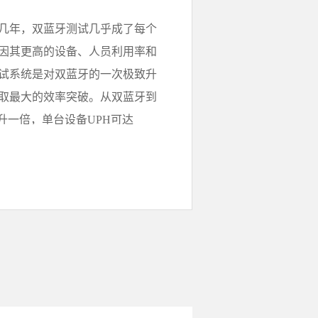
几年，双蓝牙测试几乎成了每个
因其更高的设备、人员利用率和
试系统是对双蓝牙的一次极致升
取最大的效率突破。从双蓝牙到
升一倍，单台设备UPH可达
PCBA，蓝牙半成品，蓝牙成品。