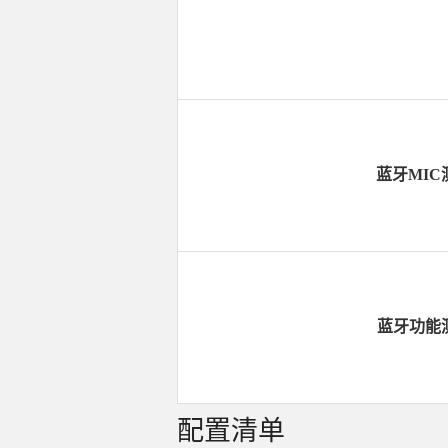
蓝牙MIC
蓝牙功能
配置清单