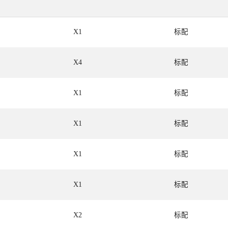
X1
标配
X4
标配
X1
标配
X1
标配
X1
标配
X1
标配
X2
标配