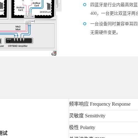
四蓝牙是行业内最高效蓝
400，一台更比双蓝牙两
一台设备同时兼容单耳四
无需硬件变更。
频率响应 Frequency Response
灵敏度 Sensitivity
极性 Polarity
测试