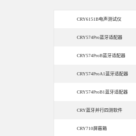
CRY6151B电声测试仪
CRY574Pro蓝牙适配器
CRY574ProB蓝牙适配器
CRY574ProA1蓝牙适配器
CRY574ProB1蓝牙适配器
CRY蓝牙并行四测软件
CRY710屏蔽箱